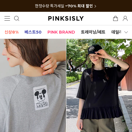
한정수량 특가세일
~70% 최대 할인
신상8%
베스트50
PINK BRAND
트레이닝/세트
데일리세트