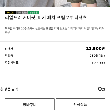
리얼프리 커버핏_미키 패치 프릴 7부 티셔츠
톡톡한 바이오 20수 소재에 살랑이는 프릴을 더해 뒷모습 미키 패치까지 러블리한 7부 티셔
츠🩷
23,800
원
판매가
적립금
230원(1%)
추천사이즈
F(44-88)
0
총 상품 금액
원
장바구니
관심상품