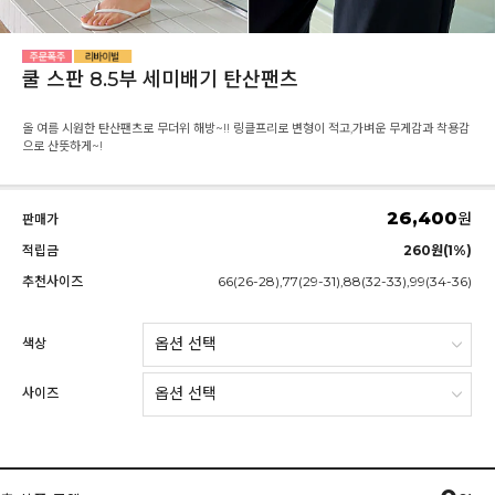
쿨 스판 8.5부 세미배기 탄산팬츠
올 여름 시원한 탄산팬츠로 무더위 해방~!! 링클프리로 변형이 적고,가벼운 무게감과 착용감
으로 산뜻하게~!
26,400
원
판매가
적립금
260원(1%)
추천사이즈
66(26-28),77(29-31),88(32-33),99(34-36)
색상
사이즈