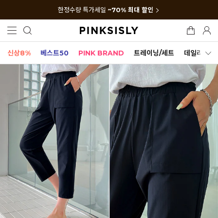
한정수량 특가세일
~70% 최대 할인
신상8%
베스트50
PINK BRAND
트레이닝/세트
데일리세트