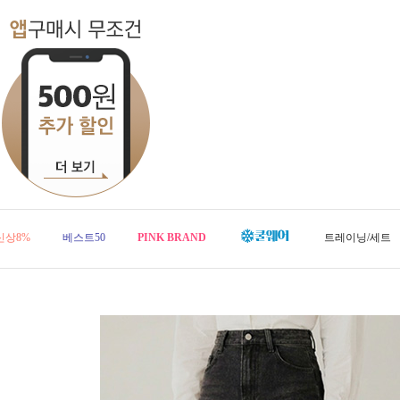
신상8%
베스트50
PINK BRAND
트레이닝/세트