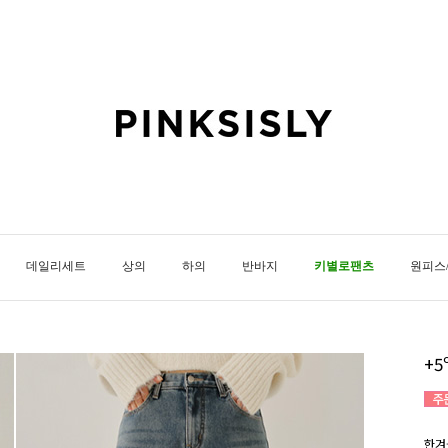
데일리세트
상의
하의
반바지
키별로팬츠
원피스
+
한겨울