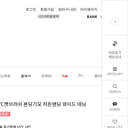
로그인
회원가입
장바구니(
0
)
마이페이지
배송조회
+10,000원혜택
BANK
KR
여름휴가
배송안내
CATEGORY
/스커트
홈웨어
아우터
Sale
77+
코디템
오늘발
SEARCH
5ºC캣브러쉬 본딩기모 히든밴딩 와이드 데님
BOARD
 포근하게 +5ºC UP!
WISH LIST