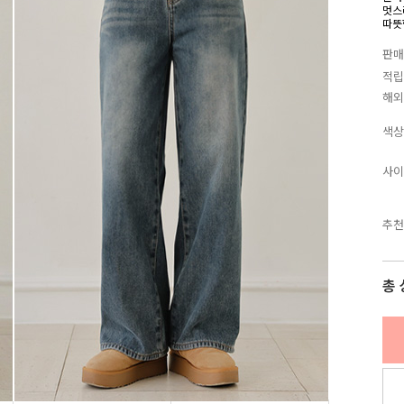
멋스
따뜻
판매
적립
해외
색상
사이
추천
총 