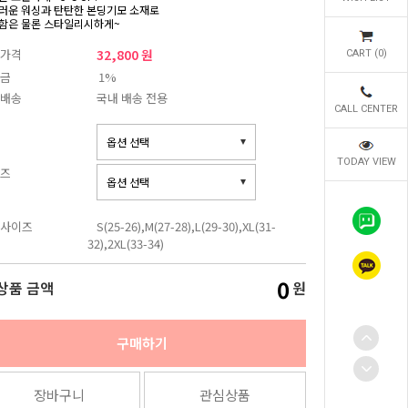
러운 워싱과 탄탄한 본딩기모 소재로
함은 물론 스타일리시하게~
가격
32,800 원
CART (
0
)
금
1%
배송
국내 배송 전용
CALL CENTER
TODAY VIEW
즈
사이즈
S(25-26),M(27-28),L(29-30),XL(31-
32),2XL(33-34)
0
상품 금액
원
구매하기
장바구니
관심상품