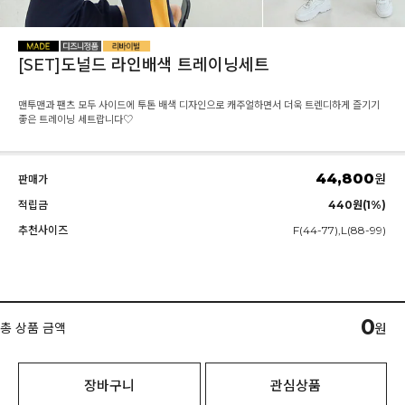
[SET]도널드 라인배색 트레이닝세트
맨투맨과 팬츠 모두 사이드에 투톤 배색 디자인으로 캐주얼하면서 더욱 트렌디하게 즐기기
좋은 트레이닝 세트랍니다♡
44,800
원
판매가
적립금
440원(1%)
추천사이즈
F(44-77),L(88-99)
0
총 상품 금액
원
장바구니
관심상품