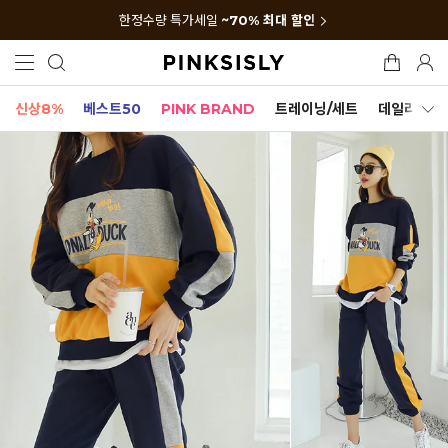
한정수량 특가세일
~70% 최대 할인
신상8%
베스트50
PINK BRAND
트레이닝/세트
데일리세트