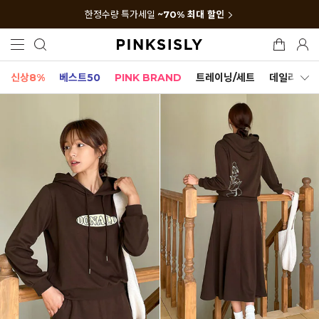
한정수량 특가세일
~70% 최대 할인
신상8%
베스트50
PINK BRAND
트레이닝/세트
데일리세트