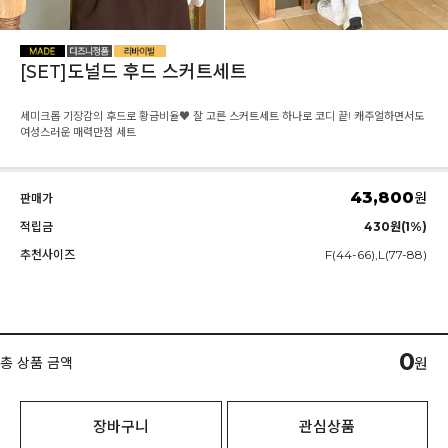
[SET]도널드 후드 스커트세트
세미크롭 기장감의 후드로 황금비율♥ 잘 고른 스커트세트 하나로 코디 끝! 캐주얼하면서도
여성스러운 매력만점 세트
43,800
원
판매가
적립금
430원(1%)
추천사이즈
F(44-66),L(77-88)
0
총 상품 금액
원
장바구니
관심상품