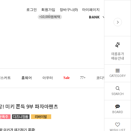
로그인
회원가입
장바구니(
0
)
마이페이지
배송조회
+10,000원혜택
BANK
KR
여름휴가
배송안내
CATEGORY
/스커트
홈웨어
아우터
Sale
77+
코디템
오늘발
SEARCH
잠! 미키 쫀득 9부 파자마팬츠
BOARD
운 미키가 여기저기 콕콕!
WISH LIST