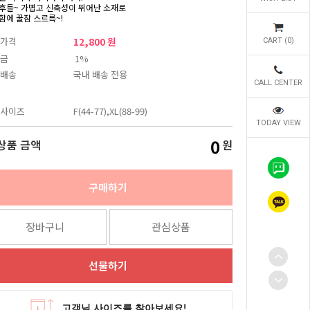
후들~ 가볍고 신축성이 뛰어난 소재로
함에 꿀잠 스르륵~!
가격
12,800 원
CART (
0
)
금
1%
배송
국내 배송 전용
CALL CENTER
사이즈
F(44-77),XL(88-99)
TODAY VIEW
0
상품 금액
원
구매하기
장바구니
관심상품
선물하기