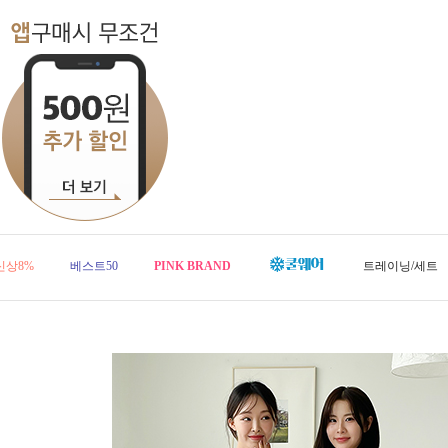
신상8%
베스트50
PINK BRAND
트레이닝/세트