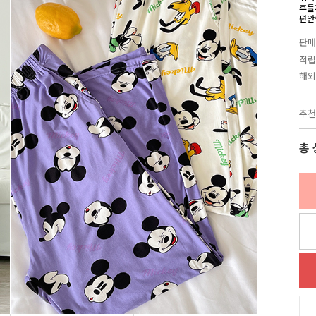
후들
편안
판매
적립
해외
추천
총 