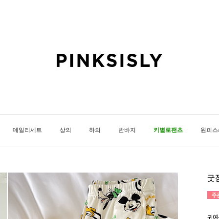
데일리세트
상의
하의
반바지
키별로팬츠
원피스
굿
귀여