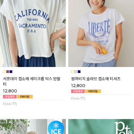
서프데이 캡소매 세미크롭 박스 반팔
썸머비치 슬라브 캡소매 티셔츠
티
12,800
12,800
F(44-77)
F(44-77)