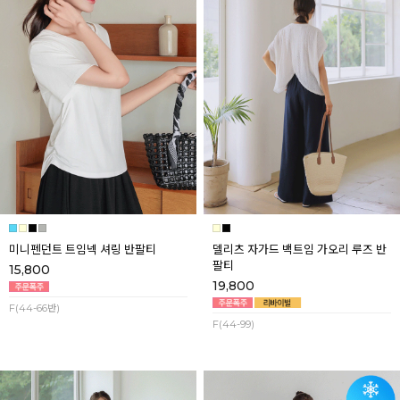
미니펜던트 트임넥 셔링 반팔티
델리츠 자가드 백트임 가오리 루즈 반
팔티
15,800
19,800
F(44-66반)
F(44-99)