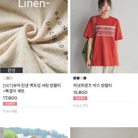
[SET]유어 린넨 백트임 셔링 반팔티
피넛프렌즈 박스 반팔티
+목걸이 세트
15,800
17,800
F(44-77)
F(44-66)