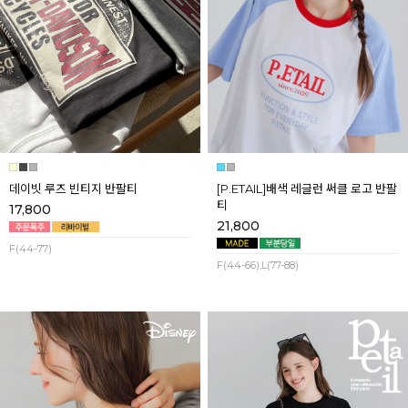
데이빗 루즈 빈티지 반팔티
[P.ETAIL]배색 레글런 써클 로고 반팔
티
17,800
21,800
F(44-77)
F(44-66),L(77-88)