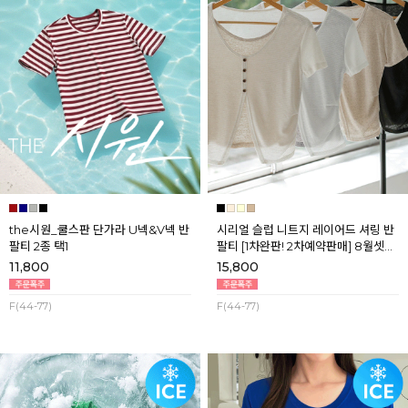
the시원_쿨스판 단가라 U넥&V넥 반
시리얼 슬럽 니트지 레이어드 셔링 반
팔티 2종 택1
팔티 [1차완판! 2차예약판매] 8월셋째
주 순차배송
11,800
15,800
F(44-77)
F(44-77)