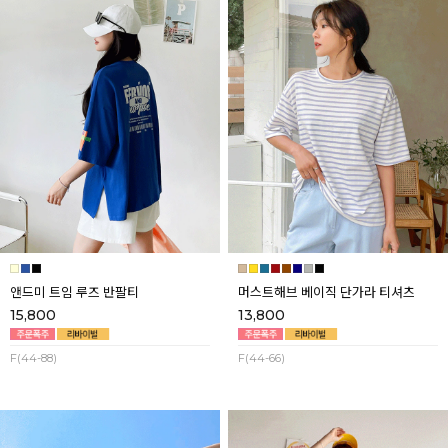
앤드미 트임 루즈 반팔티
머스트해브 베이직 단가라 티셔츠
15,800
13,800
F(44-88)
F(44-66)