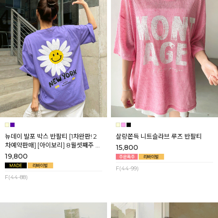
뉴데이 발포 박스 반팔티 [1차완판! 2
살랑쫀득 니트슬라브 루즈 반팔티
차예약판매] [아이보리] 8월셋째주 순
15,800
차배송
19,800
F(44-99)
F(44-88)