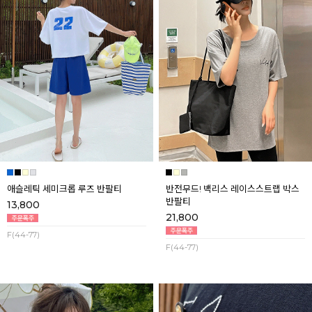
애슬레틱 세미크롭 루즈 반팔티
반전무드! 백리스 레이스스트랩 박스
반팔티
13,800
21,800
F(44-77)
F(44-77)