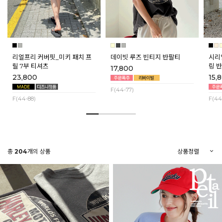
리얼프리 커버핏_미키 패치 프
데이빗 루즈 빈티지 반팔티
시리
릴 7부 티셔츠
링 반
17,800
매]
23,800
15,
F(44-77)
F(44-88)
F(44
총
204
개의 상품