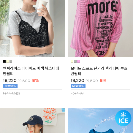
앤틱레이스 레이어드 배색 뷔스티에
모어드 소프트 단가라 백레터링 루즈
반팔티
반팔티
18,220
8%
18,220
8%
19,800
19,800
F(44-66반)
F(44-99)