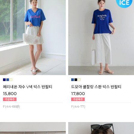
메리네온 자수 V넥 박스 반팔티
드모아 쿨찰랑 스판 박스 반팔티
15,800
17,800
F(44-66반)
F(44-77)