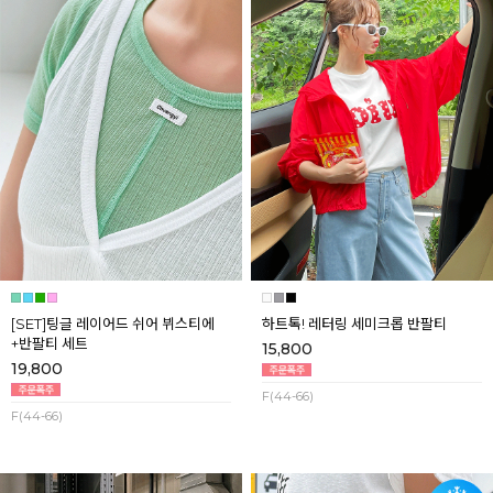
[SET]팅글 레이어드 쉬어 뷔스티에
하트톡! 레터링 세미크롭 반팔티
+반팔티 세트
15,800
19,800
F(44-66)
F(44-66)