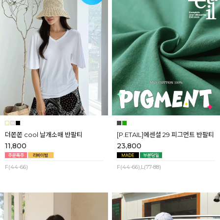
더쫀쫀 cool 날개소매 반팔티
[P.ETAIL]에센셜 29 피그먼트 반팔티
11,800
23,800
F(44-66)
F(44-66),L(77-88)