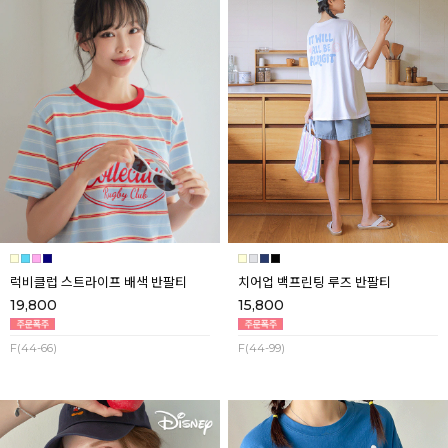
럭비클럽 스트라이프 배색 반팔티
치어업 백프린팅 루즈 반팔티
19,800
15,800
F(44-66)
F(44-99)