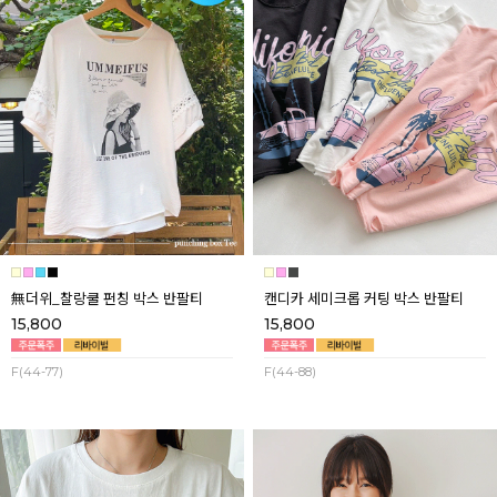
無더위_찰랑쿨 펀칭 박스 반팔티
캔디카 세미크롭 커팅 박스 반팔티
15,800
15,800
F(44-77)
F(44-88)