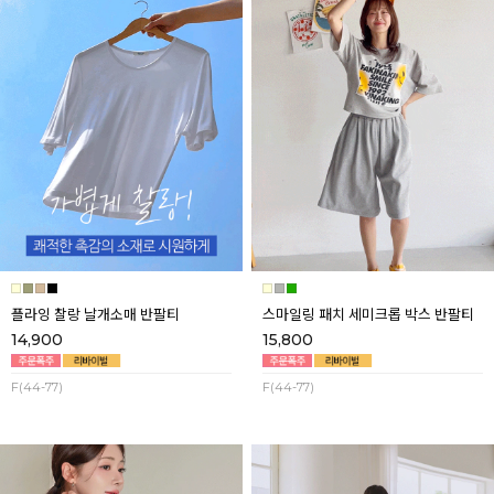
플라잉 찰랑 날개소매 반팔티
스마일링 패치 세미크롭 박스 반팔티
14,900
15,800
F(44-77)
F(44-77)