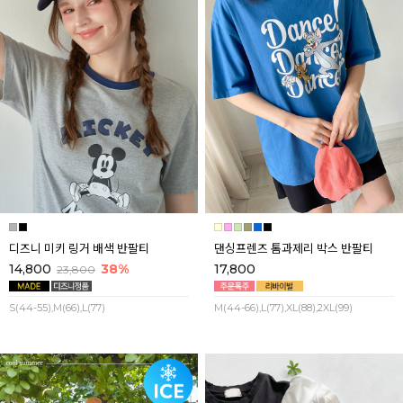
디즈니 미키 링거 배색 반팔티
댄싱프렌즈 톰과제리 박스 반팔티
14,800
38%
17,800
23,800
S(44-55),M(66),L(77)
M(44-66),L(77),XL(88),2XL(99)