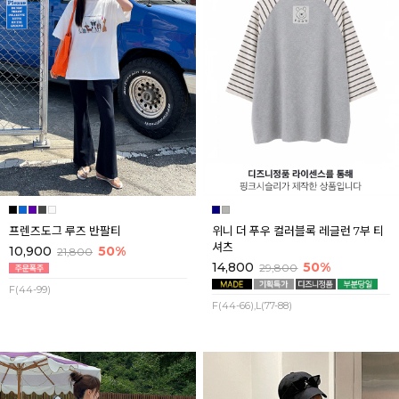
프렌즈도그 루즈 반팔티
위니 더 푸우 컬러블록 레글런 7부 티
셔츠
10,900
50%
21,800
14,800
50%
29,800
F(44-99)
F(44-66),L(77-88)