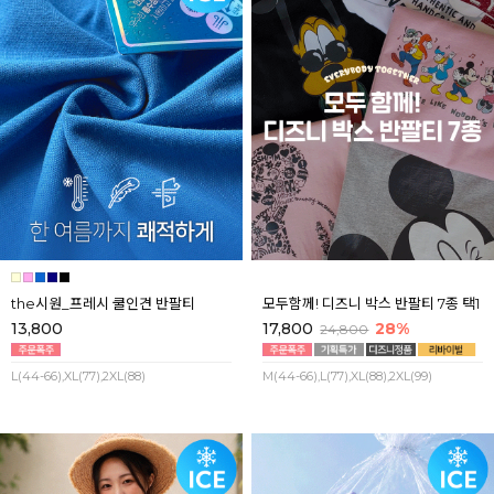
the시원_프레시 쿨인견 반팔티
모두함께! 디즈니 박스 반팔티 7종 택1
13,800
17,800
28%
24,800
L(44-66),XL(77),2XL(88)
M(44-66),L(77),XL(88),2XL(99)