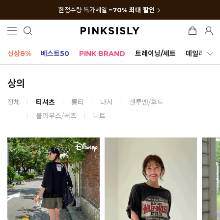
한정수량 특가세일
~70% 최대 할인
신상8%
베스트50
PINK BRAND
트레이닝/세트
데일리세트
상의
전체
티셔츠
롱티
나시
맨투맨/후드
블라우스/셔츠
니트