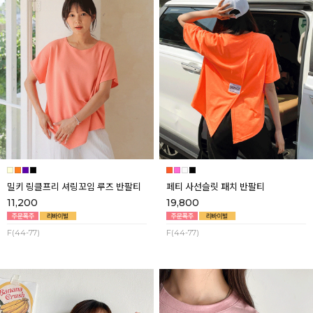
밀키 링클프리 셔링꼬임 루즈 반팔티
페티 사선슬릿 패치 반팔티
11,200
19,800
F(44-77)
F(44-77)