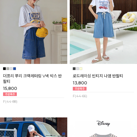
더프리 쭈리 크랙레터링 V넥 박스 반
로드레이싱 빈티지 나염 반팔티
팔티
13,800
15,800
F(44-66)
F(44-88)