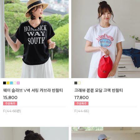
웨이 슬라브 V넥 셔링 카브라 반팔티
크래뷰 쫀쫀 모달 크랙 반팔티
15,800
17,800
F(44-66반)
F(44-66)