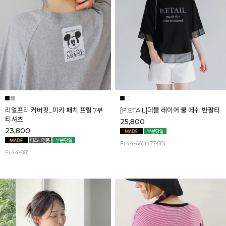
리얼프리 커버핏_미키 패치 프릴 7부
[P.ETAIL]더블 레이어 쿨 메쉬 반팔티
티셔츠
25,800
23,800
F(44-66),L(77-88)
F(44-88)