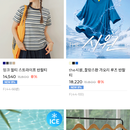
잉크 멀티 스트라이프 반팔티
the시원_찰랑스판 가오리 루즈 반팔
티
14,540
8%
15,800
18,220
8%
19,800
F(44-66반)
F(44-100)