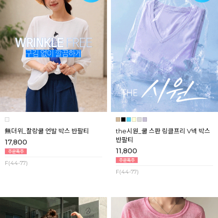
無더위_찰랑쿨 언발 박스 반팔티
the시원_쿨 스판 링클프리 V넥 박스
반팔티
17,800
11,800
F(44-77)
F(44-77)