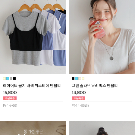
레이어드 골지 배색 뷔스티에 반팔티
그앤 슬라브 V넥 박스 반팔티
15,800
13,800
F(44-66)
F(44-66반)