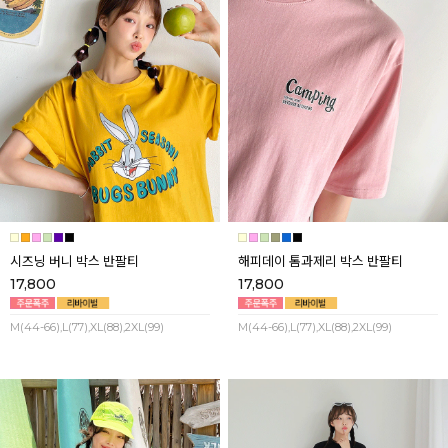
시즈닝 버니 박스 반팔티
해피데이 톰과제리 박스 반팔티
17,800
17,800
M(44-66),L(77),XL(88),2XL(99)
M(44-66),L(77),XL(88),2XL(99)