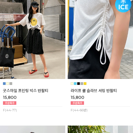
굿스마일 프린팅 박스 반팔티
라이프 쿨 슬라브 셔링 반팔티
15,800
15,800
F(44-77)
F(44-66반)