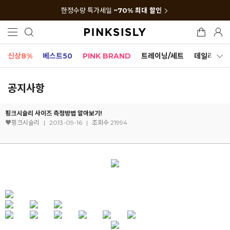
한정수량 특가세일
~70% 최대 할인
신상8%
베스트50
PINK BRAND
트레이닝/세트
데일리세트
공지사항
핑크시슬리 사이즈 측정방법 알아보기!
♥핑크시슬리
|
2013-09-16
|
조회수 21994