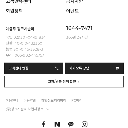
고객만족센터
공지사항
회원정책
이벤트
1644-7471
예금주 핑크시슬리
국민 029301-04-191834
365일 24시간
신한 140-010-432360
농협 301-0145-3328-31
우리 1005-902-445757
고객센터 연결
카카오톡 상담
교환/반품 정책 확인
이용안내
이용약관
개인정보처리방침
PC버전
(주)핑크시슬리 사업자정보