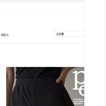
신상품
레깅스
BEST
쫀득진 컬러 스판 일자 팬츠
08
반-88반)
S(25-26),M(27-28),L(29-30),XL(31-32)
↓
29,800원