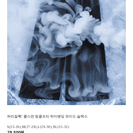
허리잘록! 쿨스판 링클프리 하이밴딩 와이드 슬랙스
S(25-26),M(27-28),L(29-30),XL(31-32)
29,800원