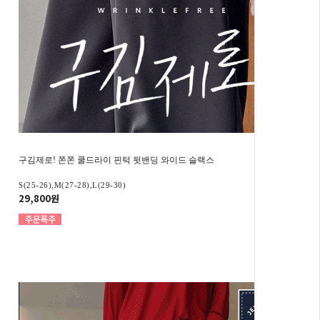
구김제로! 쫀쫀 쿨드라이 핀턱 뒷밴딩 와이드 슬랙스
S(25-26),M(27-28),L(29-30)
29,800원