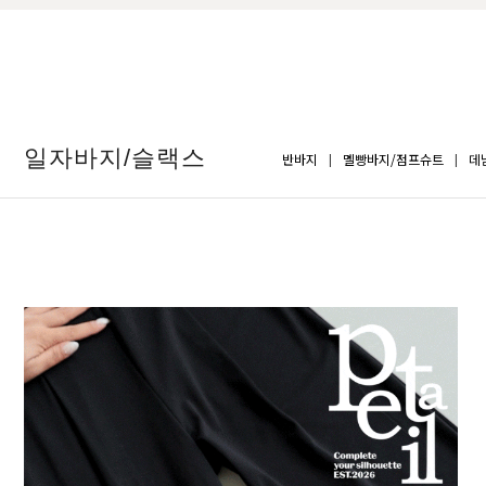
일자바지/슬랙스
반바지
멜빵바지/점프슈트
데
BEST
구김제
06
BEST
-5ºC 썸머라이트 쿨스판 일자 밴딩팬츠
이드 
05
F1(25-27),F2(28-29)
S(25-2
25,800원
29,8