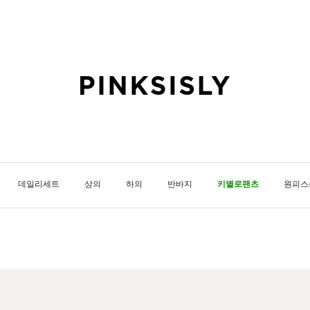
데일리세트
상의
하의
반바지
키별로팬츠
원피스