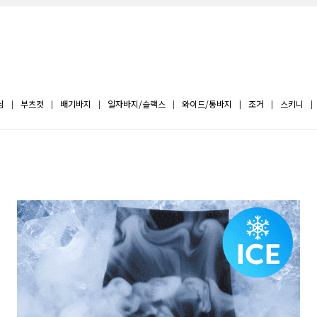
님
부츠컷
배기바지
일자바지/슬랙스
와이드/통바지
조거
스키니
로! 쫀쫀 쿨드라이 핀턱 뒷밴딩 와
BEST
시크블랙 슬림 아이스팬츠
07
슬랙스
F(44-55반),L(66-77),XL(77
6),M(27-28),L(29-30)
00원
17,800원
13,900원
22% 