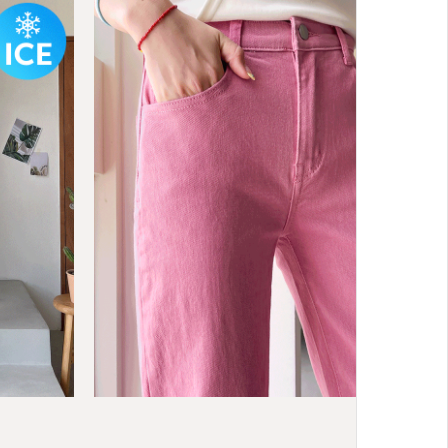
BEST
 크롭 세미와
쿨 스판 9부 탄산팬츠
04
66(26-28),77(29-31),88(32-33),99(34-
36)
22,000원