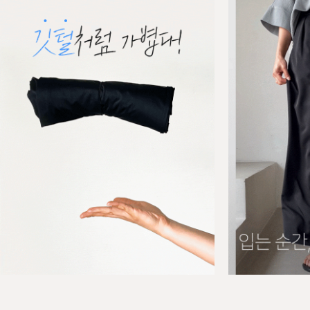
BEST
BEST
허리잘록! 쿨스판 링클프리 하이밴딩 와이
[P.E
01
02
드 슬랙스
스
S(25-26),M(27-28),L(29-30),XL(31-32)
F(44-6
29,800원
27,8