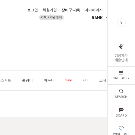
로그인
회원가입
장바구니(
0
)
마이페이지
배송조회
+10,000원혜택
BANK
KR
여름휴가
배송안내
CATEGORY
/스커트
홈웨어
아우터
Sale
77+
코디템
오늘발
SEARCH
BOARD
WISH LIST