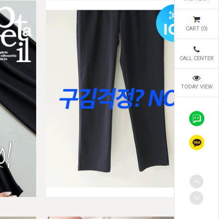
CART (
0
)
CALL CENTER
TODAY VIEW