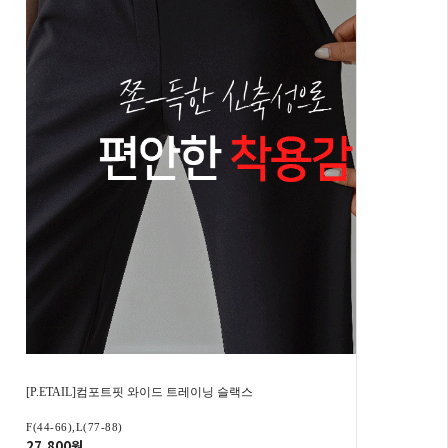
[P.ETAIL]컴포트핏 와이드 트레이닝 슬랙스
F(44-66),L(77-88)
27,800원