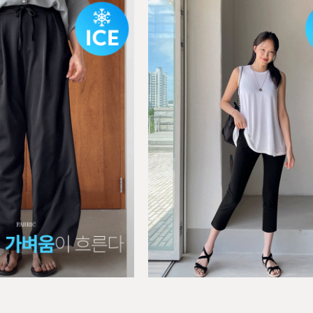
BEST
TAIL]컴포트핏 와이드 트레이닝 슬랙
[P.ETAIL]컴포트핏_하이복부
03
이드 슬랙스
6),L(77-88)
S(55),M(66),L(77)
00원
27,800원