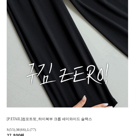
[P.ETAIL]컴포트핏_하이복부 크롭 세미와이드 슬랙스
S(55),M(66),L(77)
27,800원