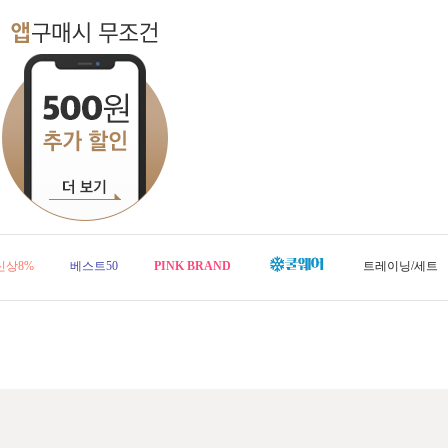
신상8%
베스트50
PINK BRAND
트레이닝/세트