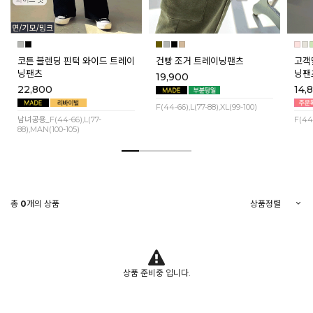
코튼 블렌딩 핀턱 와이드 트레이
건빵 조거 트레이닝팬츠
고객
닝팬츠
닝팬
19,900
22,800
14,
F(44-66),L(77-88),XL(99-100)
남녀공용_F(44-66),L(77-
F(44
88),MAN(100-105)
총
0
개의 상품
상품 준비중 입니다.