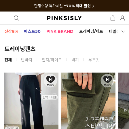
한정수량 특가세일
~70% 최대 할인
신상8%
베스트50
PINK BRAND
트레이닝/세트
데일리세트
트레이닝팬츠
전체
반바지
일자/와이드
배기
부츠컷