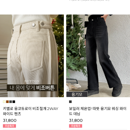
키별로 융코듀로이 비조절개 2WAY
보일러 체온업! 따뜻 융기모 워싱 와이
와이드 팬츠
드 데님
31,800
31,800