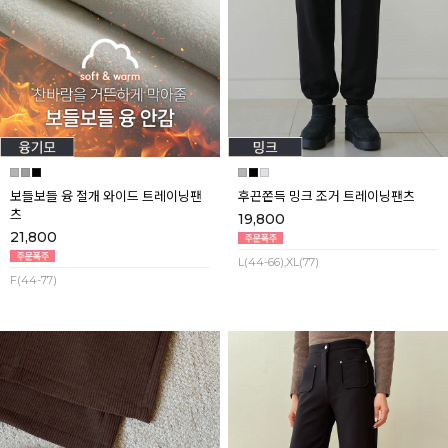
보들보들 융 절개 와이드 트레이닝팬
후끈쫀득 밍크 조거 트레이닝팬츠
츠
19,800
21,800
L(44-66),XL(77)
F(44-77)