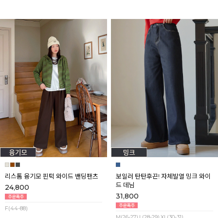
리스톰 융기모 핀턱 와이드 밴딩팬츠
보일러 탄탄후끈! 자체발열 밍크 와이
드 데님
24,800
31,800
F(44-88)
M(26-27),L(28-29),XL(30-31)