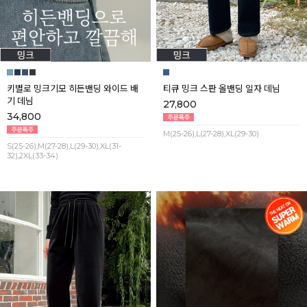
키별로 밍크기모 히든밴딩 와이드 배
티큐 밍크 스판 올밴딩 일자 데님
기 데님
27,800
34,800
M(25-26),L(27-28),XL(29-30)
S(25-26),M(27-28),L(29-30),XL(31-
32),2XL(33-34)