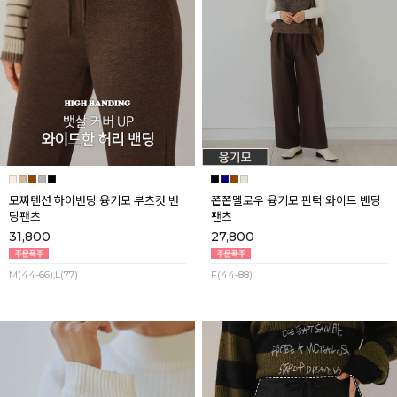
모찌텐션 하이밴딩 융기모 부츠컷 밴
쫀쫀멜로우 융기모 핀턱 와이드 밴딩
딩팬츠
팬츠
31,800
27,800
M(44-66),L(77)
F(44-88)