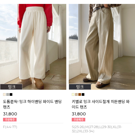
도톰쫀득! 밍크 하이밴딩 와이드 밴딩
키별로 밍크 사이드절개 히든밴딩 와
팬츠
이드 팬츠
31,800
31,800
F(44-77)
S(25-26),M(27-28),L(29-30),XL(31-
32),2XL(33-34)