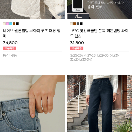
네이브 웰론퀼팅 보아퍼 루즈 패딩 점
+5°C 핫밍크골덴 쫀득 히든밴딩 와이
퍼
드 팬츠
34,800
31,800
F(44-99)
S(25-26),M(27-28),L(29-30),XL(31-
32),2XL(33-34)