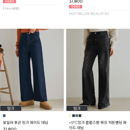
31,800
F(44-66반)
M(27-28),L(29-30),XL(31-32)
보일러 후끈 밍크 와이드 데님
+5°C밍크 쫀쫀스판 워싱 히든밴딩 와
이드 데님
31,800