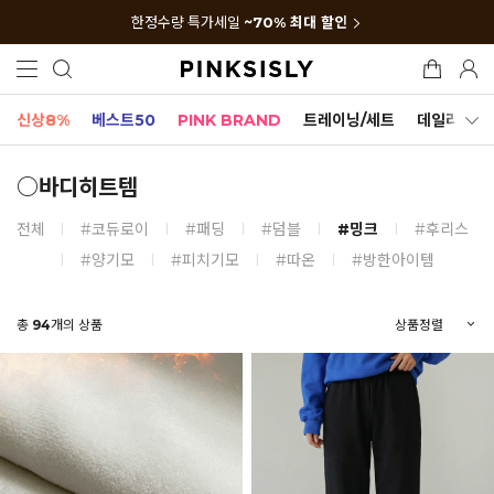
한정수량 특가세일
~70% 최대 할인
신상8%
베스트50
PINK BRAND
트레이닝/세트
데일리세트
○바디히트템
전체
#코듀로이
#패딩
#덤블
#밍크
#후리스
#양기모
#피치기모
#따온
#방한아이템
총
94
개의 상품