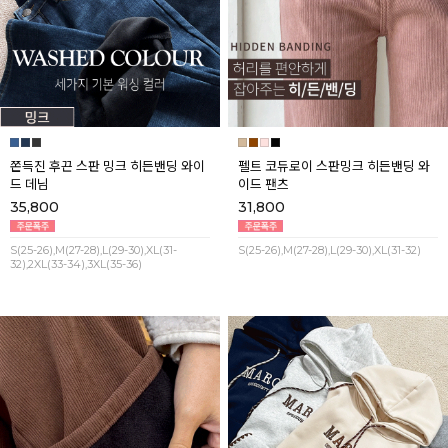
쫀득진 후끈 스판 밍크 히든밴딩 와이
펠트 코듀로이 스판밍크 히든밴딩 와
드 데님
이드 팬츠
35,800
31,800
S(25-26),M(27-28),L(29-30),XL(31-
S(25-26),M(27-28),L(29-30),XL(31-32)
32),2XL(33-34),3XL(35-36)