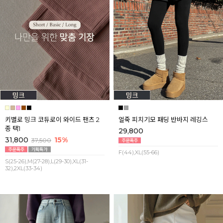
키별로 밍크 코듀로이 와이드 팬츠 2
얼죽 피치기모 패딩 반바지 레깅스
종 택1
29,800
31,800
15%
37,500
F(44),XL(55-66)
S(25-26),M(27-28),L(29-30),XL(31-
32),2XL(33-34)