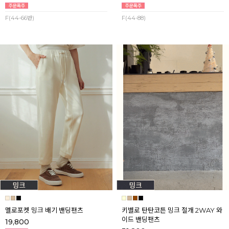
F(44-66반)
F(44-88)
멜로포켓 밍크 배기 밴딩팬츠
키별로 탄탄코튼 밍크 절개 2WAY 와
이드 밴딩팬츠
19,800