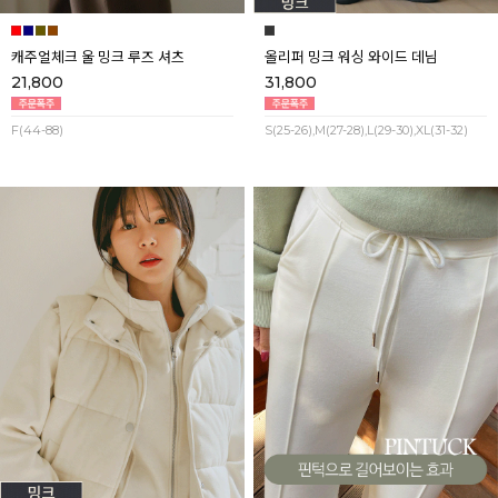
캐주얼체크 울 밍크 루즈 셔츠
올리퍼 밍크 워싱 와이드 데님
21,800
31,800
F(44-88)
S(25-26),M(27-28),L(29-30),XL(31-32)