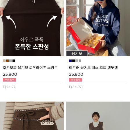
후끈모찌 융기모 로우라이즈 스커트
레트러 융기모 박스 후드 맨투맨
25,800
25,800
F(44-77)
F(44-77)