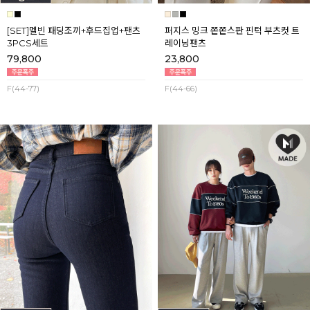
[SET]멜빈 패딩조끼+후드집업+팬츠
퍼지스 밍크 쫀쫀스판 핀턱 부츠컷 트
3PCS세트
레이닝팬츠
79,800
23,800
F(44-77)
F(44-66)