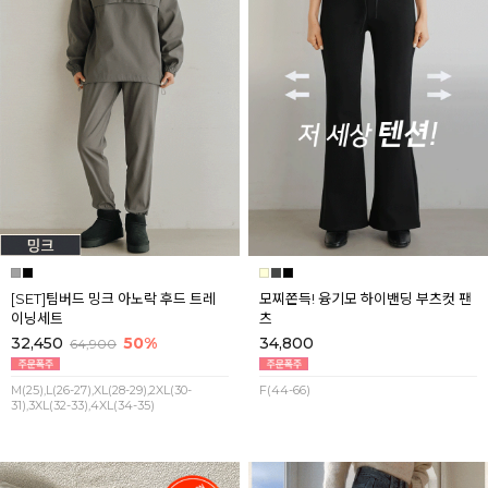
[SET]팀버드 밍크 아노락 후드 트레
모찌쫀득! 융기모 하이밴딩 부츠컷 팬
이닝세트
츠
32,450
50%
34,800
64,900
M(25),L(26-27),XL(28-29),2XL(30-
F(44-66)
31),3XL(32-33),4XL(34-35)