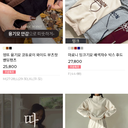
엉뜨 융기모 코듀로이 와이드 부츠컷
마로니 밍크기모 배색자수 박스 후드
밴딩팬츠
27,800
25,800
F(44-88)
M(27-28),L(29-30),XL(31-32)