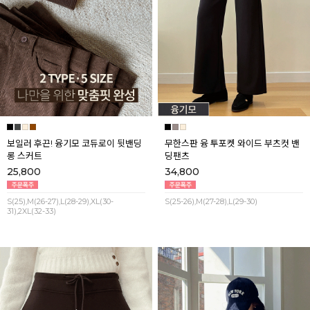
보일러 후끈! 융기모 코듀로이 뒷밴딩
무한스판 융 투포켓 와이드 부츠컷 밴
롱 스커트
딩팬츠
25,800
34,800
S(25),M(26-27),L(28-29),XL(30-
S(25-26),M(27-28),L(29-30)
31),2XL(32-33)