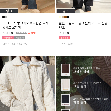
[SET]모직 밍크기모 후드집업 트레이
플린 코듀로이 밍크 핀턱 와이드 밴딩
닝세트 2종 택1
팬츠
35,800
40%
21,800
59,800
M(44-66),L(66반-77)
F(44-66반)