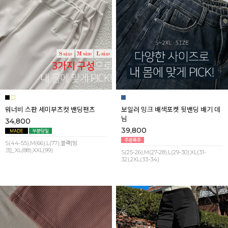
워너비 스판 세미부츠컷 밴딩팬츠
보일러 밍크 배색포켓 뒷밴딩 배기 데
님
34,800
39,800
S(44-55),M(66),L(77),블랙[밍
크]_XL(88),XXL(99)
S(25-26),M(27-28),L(29-30),XL(31-
32),2XL(33-34)