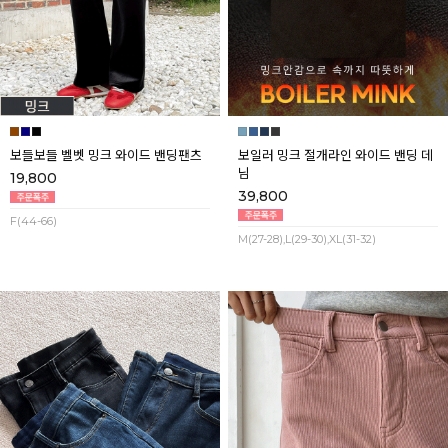
보들보들 벨벳 밍크 와이드 밴딩팬츠
보일러 밍크 절개라인 와이드 밴딩 데
님
19,800
39,800
F(44-66)
M(27-28),L(29-30),XL(31-32)