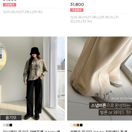
31,800
S(25-26),M(27-28),L(29-30)
S(25-26),M(27-28),L(29-30),XL(31-
32),2XL(33-34)
미닛패치 융기모 건빵포켓 2WAY 밴
키별로 융기모 2WAY 히든밴딩 절개