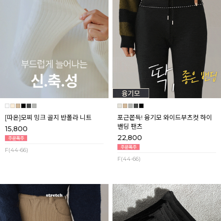
[따온]모찌 밍크 골지 반폴라 니트
포근쫀득! 융기모 와이드부츠컷 하이
밴딩 팬츠
15,800
22,800
F(44-66)
F(44-66)