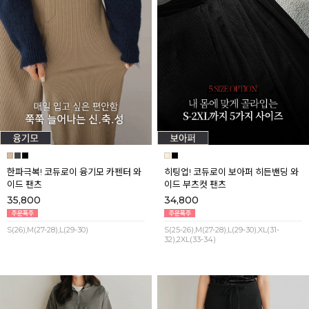
한파극복! 코듀로이 융기모 카펜터 와
히팅업! 코듀로이 보아퍼 히든밴딩 와
이드 팬츠
이드 부츠컷 팬츠
35,800
34,800
S(26),M(27-28),L(29-30)
S(25-26),M(27-28),L(29-30),XL(31-
32),2XL(33-34)