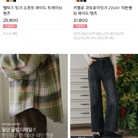
펠릭스 밍크 소프트 와이드 트레이닝
키별로 코듀로이밍크 2WAY 히든밴
팬츠
딩 와이드 팬츠
25,800
31,800
F(44-99)
S(25-26),M(27-28),L(29-30),XL(31-
32),2XL(33-34),3XL(35-36)