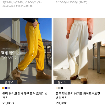
S(25-26),M(27-28),L(29-30),XL(31-
S(25-26),M(27-28),L(29-30)
32),2XL(33-34),3XL(35-36)
풀링 융기모 절개라인 조거 트레이닝
쫀득 벨벳골지 융기모 와이드부츠컷
팬츠
밴딩팬츠
25,800
28,900