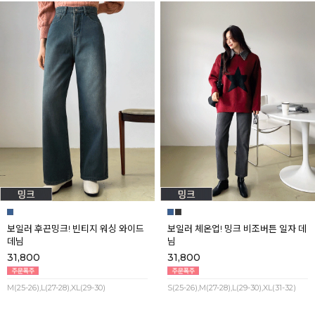
보일러 후끈밍크! 빈티지 워싱 와이드
보일러 체온업! 밍크 비조버튼 일자 데
데님
님
31,800
31,800
M(25-26),L(27-28),XL(29-30)
S(25-26),M(27-28),L(29-30),XL(31-32)