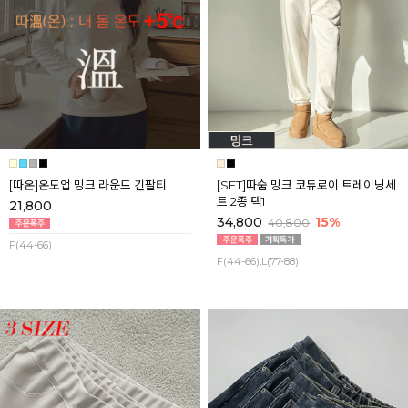
[따온]온도업 밍크 라운드 긴팔티
[SET]따숨 밍크 코듀로이 트레이닝세
트 2종 택1
21,800
34,800
15%
40,800
F(44-66)
F(44-66),L(77-88)