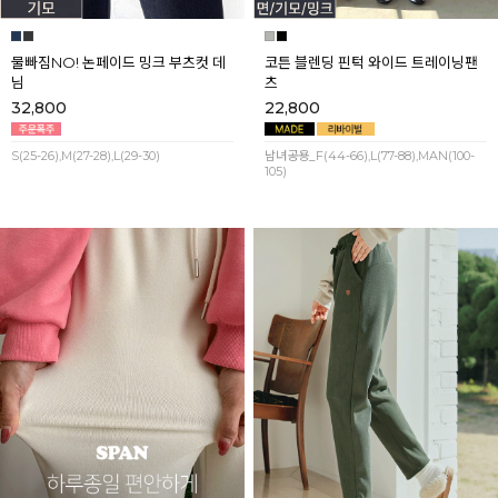
물빠짐NO! 논페이드 밍크 부츠컷 데
코튼 블렌딩 핀턱 와이드 트레이닝팬
님
츠
32,800
22,800
S(25-26),M(27-28),L(29-30)
남녀공용_F(44-66),L(77-88),MAN(100-
105)