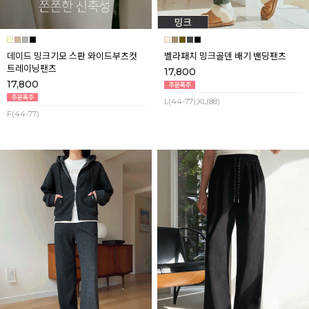
데이드 밍크기모 스판 와이드부츠컷
벨라패치 밍크골덴 배기 밴딩팬츠
트레이닝팬츠
17,800
17,800
L(44-77),XL(88)
F(44-77)