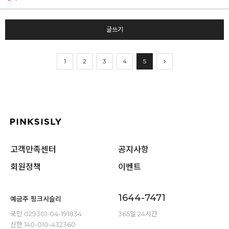
글쓰기
1
2
3
4
5
고객만족센터
공지사항
회원정책
이벤트
1644-7471
예금주 핑크시슬리
국민 029301-04-191834
365일 24시간
신한 140-010-432360