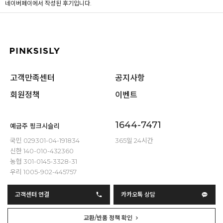
네이버페이에서 작성된 후기입니다.
고객만족센터
공지사항
회원정책
이벤트
1644-7471
예금주 핑크시슬리
국민 029301-04-191834
365일 24시간
신한 140-010-432360
농협 301-0145-3328-31
우리 1005-902-445757
고객센터 연결
카카오톡 상담
교환/반품 정책 확인