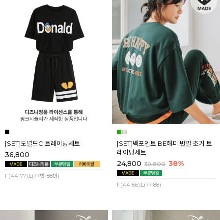
[SET]도널드C 트레이닝세트
[SET]백포인트 BE해피 반팔 조거 트
레이닝세트
36,800
24,800
38%
39,800
F(44-77),L(77반-88반)
F(44-66),L(77-88)