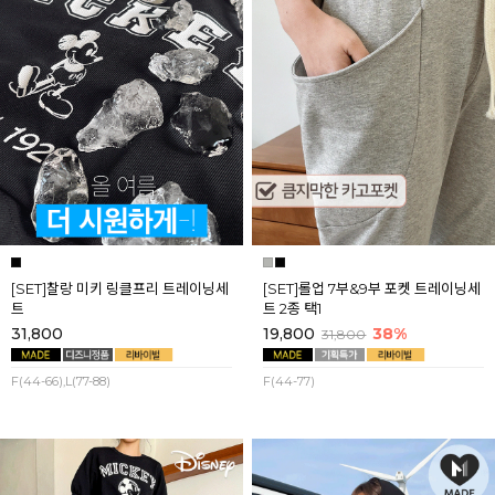
[SET]찰랑 미키 링클프리 트레이닝세
[SET]롤업 7부&9부 포켓 트레이닝세
트
트 2종 택1
31,800
19,800
38%
31,800
F(44-66),L(77-88)
F(44-77)