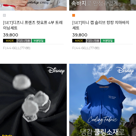
[SET]디즈니 프렌즈 컷오프 4부 트레
[SET]미니 캡 슬리브 캉캉 치마바지
이닝세트
세트
39,800
39,800
F(44-66),L(77-88)
F(44-66),L(77-88)