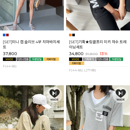
[SET]미니 캡 슬리브 4부 치마바지세
[SET]기획★링클프리 미키 자수 트레
트
이닝세트
37,800
34,800
13%
39,800
F(44-66)
F(44-66), L(77-88)