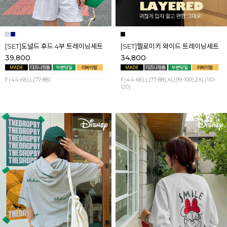
[SET]도널드 후드 4부 트레이닝세트
[SET]헬로미키 와이드 트레이닝세트
39,800
34,800
F(44-66),L(77-88)
F(44-66),L(77-88),XL(99-100),2XL(110-
120)