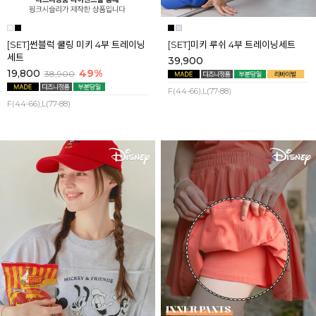
[SET]썬블럭 쿨링 미키 4부 트레이닝
[SET]미키 루쉬 4부 트레이닝세트
세트
39,900
19,800
49%
38,900
F(44-66),L(77-88)
F(44-66),L(77-88)