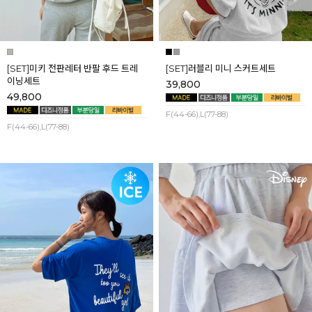
[SET]미키 전판레터 반팔 후드 트레
[SET]러블리 미니 스커트세트
이닝세트
39,800
49,800
F(44-66),L(77-88)
F(44-66),L(77-88)