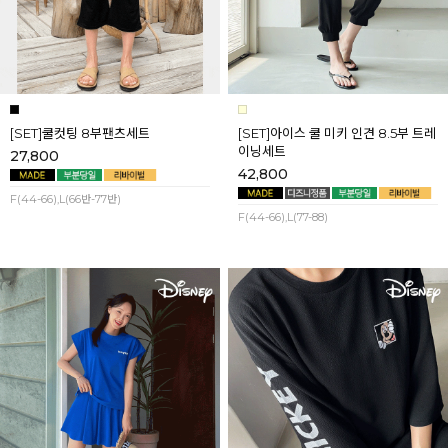
[SET]쿨컷팅 8부팬츠세트
[SET]아이스 쿨 미키 인견 8.5부 트레
이닝세트
27,800
42,800
F(44-66),L(66반-77반)
F(44-66),L(77-88)