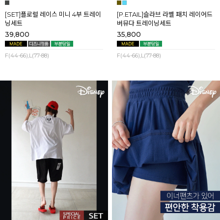
[SET]플로럴 레이스 미니 4부 트레이
[P.ETAIL]슬라브 라벨 패치 레이어드
닝세트
버뮤다 트레이닝세트
39,800
35,800
F(44-66),L(77-88)
F(44-66),L(77-88)