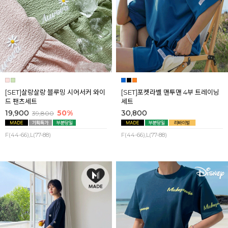
[SET]살랑살랑 블루밍 시어서커 와이
[SET]포켓라벨 맨투맨 4부 트레이닝
드 팬츠세트
세트
19,900
50%
30,800
39,800
F(44-66),L(77-88)
F(44-66),L(77-88)