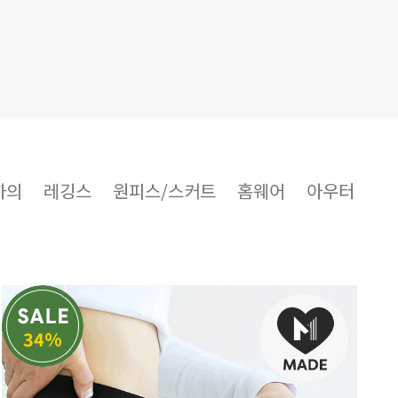
하의
레깅스
원피스/스커트
홈웨어
아우터
34%