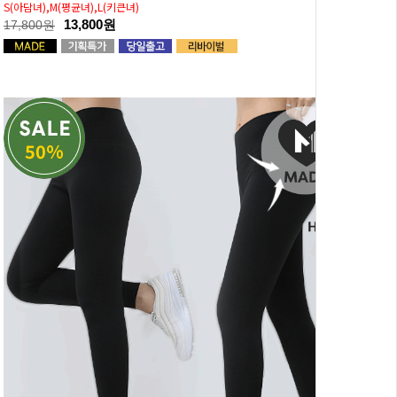
S(아담녀),M(평균녀),L(키큰녀)
13,800원
17,800원
50%