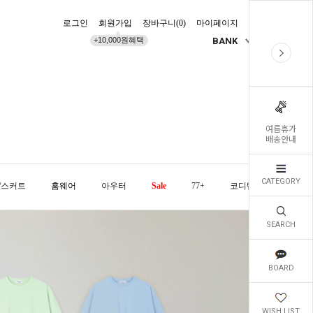
로그인
회원가입
장바구니(
0
)
마이페이지
배송조회
+10,000원혜택
BANK
KR
여름휴가
배송안내
CATEGORY
/스커트
홈웨어
아우터
Sale
77+
코디템
오늘발
SEARCH
BOARD
WISH LIST