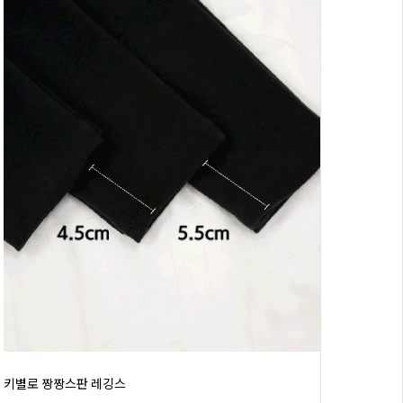
키별로 짱짱스판 레깅스