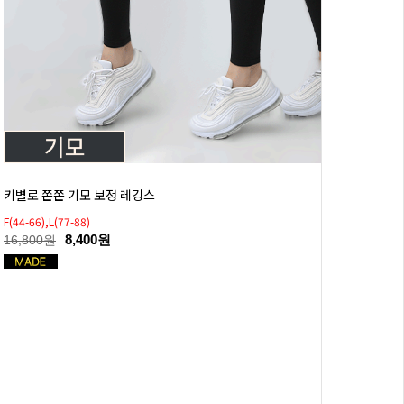
키별로 쫀쫀 기모 보정 레깅스
F(44-66),L(77-88)
8,400원
16,800원