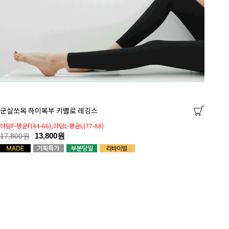
군살쏘옥 하이복부 키별로 레깅스
아담F-평균F(44-66),아담L-평균L(77-88)
13,800원
17,800원