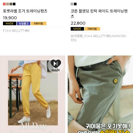
포켓라벨 조거 트레이닝팬츠
코튼 블렌딩 핀턱 와이드 트레이닝팬
츠
19,900
22,800
F(44-66),L(77-88)
남녀공용_F(44-66),L(77-88),MAN(100-
105)