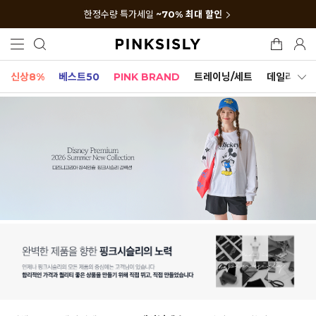
한정수량 특가세일
~70% 최대 할인
신상8%
베스트50
PINK BRAND
트레이닝/세트
데일리세트