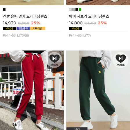
건빵 슬림 일자 트레이닝팬츠
웨이 시보리 트레이닝팬츠
14,930
25%
14,800
25%
19,900
19,800
F(44-66),L(77-88)
F(44-66),L(77)