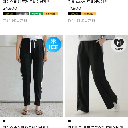
아이스 미키 조거 트레이닝팬츠
건빵 4&5부 트레이닝팬츠
24,800
17,900
F(44-66),L(77-88)
F(44-66반),L(77-88)
아이스 슬림일자 트레이닝팬츠
구김제로! 무무 쫀쫀스판 트레이닝팬