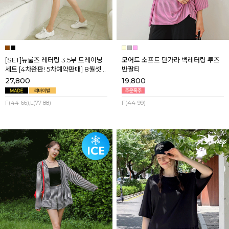
[SET]뉴룰즈 레터링 3.5부 트레이닝
모어드 소프트 단가라 백레터링 루즈
세트 [4차완판! 5차예약판매] 8월셋
반팔티
째주 순차배송
27,800
19,800
F(44-66),L(77-88)
F(44-99)