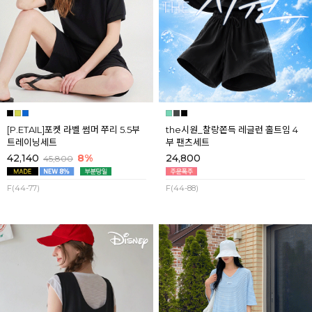
[P.ETAIL]포켓 라벨 썸머 쭈리 5.5부
the시원_찰랑쫀득 레글런 홀트임 4
트레이닝세트
부 팬츠세트
42,140
8%
24,800
45,800
F(44-77)
F(44-88)