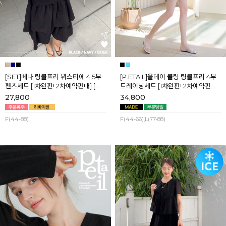
[SET]베나 링클프리 뷔스티에 4.5부
[P.ETAIL]올데이 쿨링 링클프리 4부
팬츠세트 [1차완판! 2차예약판매] [네
트레이닝세트 [1차완판! 2차예약판매]
이비,블랙] 8월셋째주 순차배송
[블랙L] 8월셋째주 순차배송
27,800
34,800
F(44-88)
F(44-66),L(77-88)