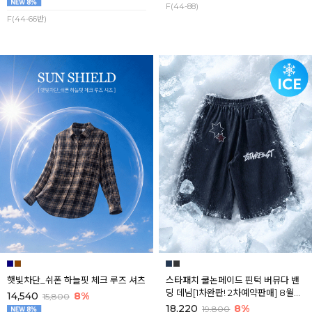
F(44-88)
F(44-66반)
햇빛차단_쉬폰 하늘핏 체크 루즈 셔츠
스타패치 쿨논페이드 핀턱 버뮤다 밴
딩 데님[1차완판! 2차예약판매] 8월셋
14,540
8%
15,800
째주 순차배송
18,220
8%
19,800