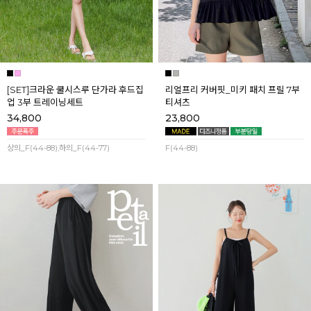
[SET]크라운 쿨시스루 단가라 후드집
리얼프리 커버핏_미키 패치 프릴 7부
업 3부 트레이닝세트
티셔츠
34,800
23,800
상의_F(44-88),하의_F(44-77)
F(44-88)