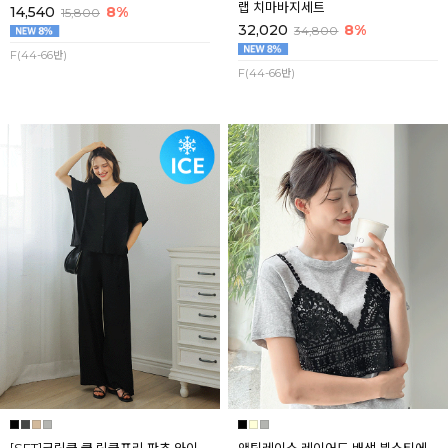
랩 치마바지세트
14,540
8%
15,800
32,020
8%
34,800
F(44-66반)
F(44-66반)