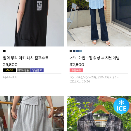
썸머 쭈리 미키 패치 점프수트
-5ºC 마법보정 워싱 부츠컷 데님
29,800
32,800
F(44-88)
S(25-26),M(27-28),L(29-30),XL(31-
32),2XL(33-34)