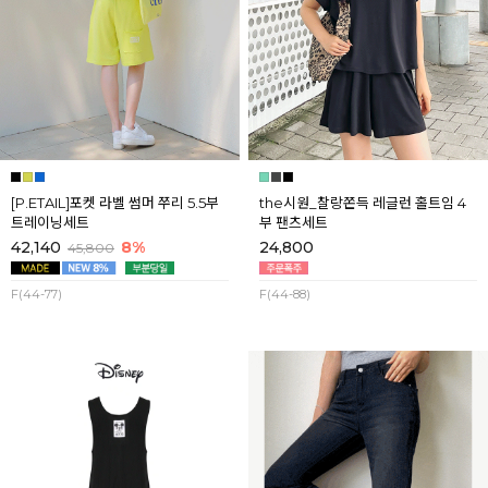
[P.ETAIL]포켓 라벨 썸머 쭈리 5.5부
the시원_찰랑쫀득 레글런 홀트임 4
트레이닝세트
부 팬츠세트
42,140
8%
24,800
45,800
F(44-77)
F(44-88)