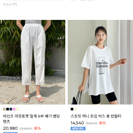
F(44-77)
바인즈 아웃포켓 절개 8부 배기 밴딩
스트릿 머니 트임 박스 롱 반팔티
팬츠
14,540
8%
15,800
20,980
8%
22,800