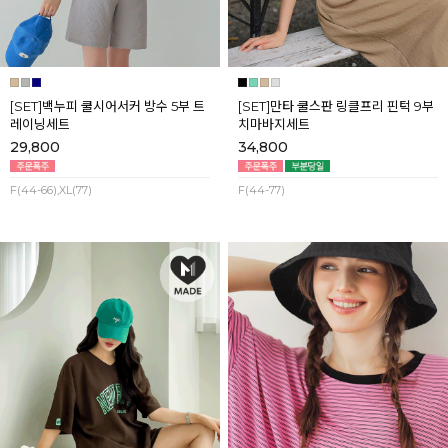
[SET]백누피 쿨시어서커 방수 5부 트
[SET]만타 쿨스판 링클프리 핀턱 9부
레이닝세트
치마바지세트
29,800
34,800
F(44-66),XL(77)
F(44-77)