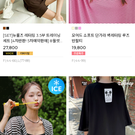
[SET]뉴룰즈 레터링 3.5부 트레이닝
모어드 소프트 단가라 백레터링 루즈
세트 [4차완판! 5차예약판매] 8월셋
반팔티
째주 순차배송
27,800
19,800
F(44-66),L(77-88)
F(44-99)