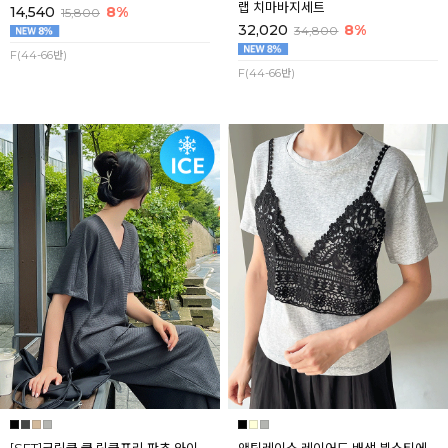
랩 치마바지세트
14,540
8%
15,800
32,020
8%
34,800
F(44-66반)
F(44-66반)