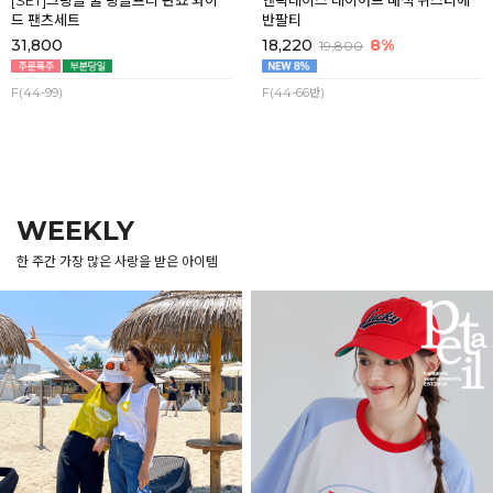
[SET]크링클 쿨 링클프리 판쵸 와이
앤틱레이스 레이어드 배색 뷔스티에
드 팬츠세트
반팔티
31,800
18,220
8%
19,800
F(44-99)
F(44-66반)
WEEKLY
한 주간 가장 많은 사랑을 받은 아이템